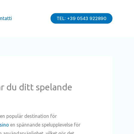
ntatti
TEL: +39 0543 922890
r du ditt spelande
 en populär destination för
sino
en spännande spelupplevelse för
h användarvänlighet, vilket gör det