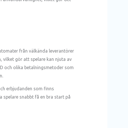
automater från välkända leverantörer
vilket gör att spelare kan njuta av
kID och olika betalningsmetoder som
n.
 och erbjudanden som finns
 spelare snabbt få en bra start på