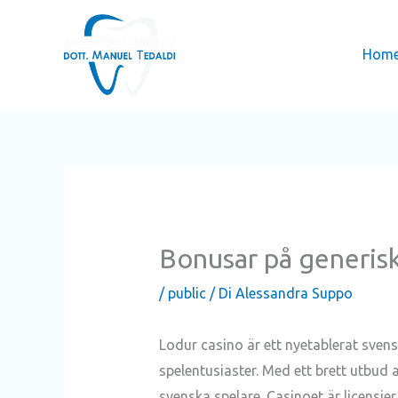
Vai
al
Hom
contenuto
Bonusar på generisk
/
public
/ Di
Alessandra Suppo
Lodur casino är ett nyetablerat svens
spelentusiaster. Med ett brett utbud a
svenska spelare. Casinoet är licensie