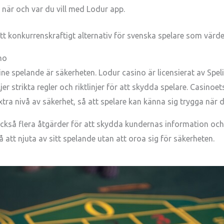
när och var du vill med Lodur app.
ett konkurrenskraftigt alternativ för svenska spelare som värde
no
ine spelande är säkerheten. Lodur casino är licensierat av Sp
ljer strikta regler och riktlinjer för att skydda spelare. Casino
xtra nivå av säkerhet, så att spelare kan känna sig trygga när d
ckså flera åtgärder för att skydda kundernas information och
å att njuta av sitt spelande utan att oroa sig för säkerheten.