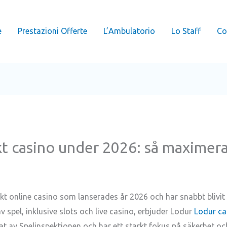
e
Prestazioni Offerte
L’Ambulatorio
Lo Staff
Co
t casino under 2026: så maximera
kt online casino som lanserades år 2026 och har snabbt blivit
v spel, inklusive slots och live casino, erbjuder Lodur
Lodur ca
rat av Spelinspektionen och har ett starkt fokus på säkerhet oc