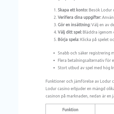
Skapa ett konto:
Besök Lodur c
Verifiera dina uppgifter:
Använd 
Gör en insättning:
Välj en av d
Välj ditt spel:
Bläddra igenom de
Börja spela:
Klicka på spelet oc
Snabb och säker registrering 
Flera betalningsalternativ för 
Stort utbud av spel med hög kv
Funktioner och jämförelse av Lodur 
Lodur casino erbjuder en mängd olika 
casinon på marknaden, nedan är en jä
Funktion