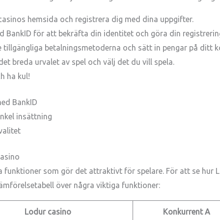
asinos hemsida och registrera dig med dina uppgifter.
BankID för att bekräfta din identitet och göra din registrerin
e tillgängliga betalningsmetoderna och sätt in pengar på ditt k
t breda urvalet av spel och välj det du vill spela.
h ha kul!
med BankID
enkel insättning
alitet
casino
funktioner som gör det attraktivt för spelare. För att se hur
mförelsetabell över några viktiga funktioner:
Lodur casino
Konkurrent A