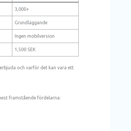
3,000+
Grundläggande
Ingen mobilversion
1,500 SEK
erbjuda och varför det kan vara ett
 mest framstående fördelarna: