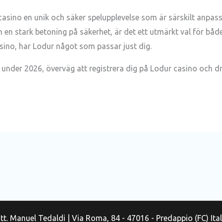
sino en unik och säker spelupplevelse som är särskilt anpass
h en stark betoning på säkerhet, är det ett utmärkt val för bå
casino, har Lodur något som passar just dig.
 under 2026, överväg att registrera dig på Lodur casino och d
t. Manuel Tedaldi | Via Roma, 84 - 47016 - Predappio (FC) Ita