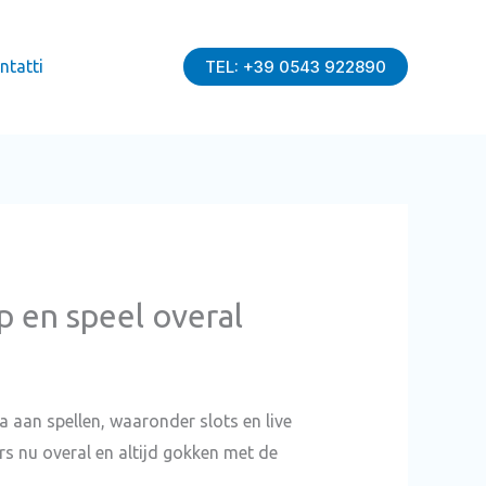
ntatti
TEL: +39 0543 922890
 en speel overal
 aan spellen, waaronder slots en live
s nu overal en altijd gokken met de