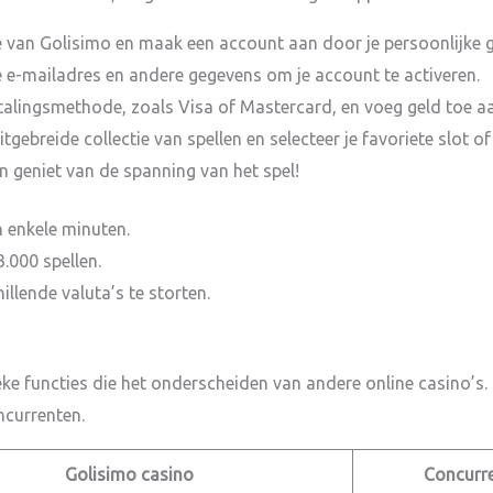
van Golisimo en maak een account aan door je persoonlijke ge
e e-mailadres en andere gegevens om je account te activeren.
talingsmethode, zoals Visa of Mastercard, en voeg geld toe aa
gebreide collectie van spellen en selecteer je favoriete slot of
en geniet van de spanning van het spel!
n enkele minuten.
.000 spellen.
llende valuta’s te storten.
ke functies die het onderscheiden van andere online casino’s. D
ncurrenten.
Golisimo casino
Concurr