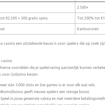
2.500+
ot €2.500 + 300 gratis spins
Tot 200% tot €1
hat
Kantooruren
imo casino een uitstekende keuze is voor spelers die op zoek zi
 casino
iverse voordelen die je spelervaring aanzienlijk kunnen verbeter
 voor Golisimo kiezen:
meer dan 3.000 slots en live games is er voor elk wat wils.
elkomstbonus geeft nieuwe spelers een stevige boost.
s: Speel in jouw gewenste valuta en met meerdere betalingsmet