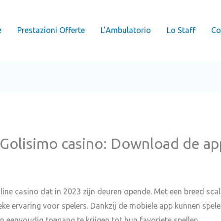
e
Prestazioni Offerte
L’Ambulatorio
Lo Staff
Co
Golisimo casino: Download de app
ine casino dat in 2023 zijn deuren opende. Met een breed scala
ke ervaring voor spelers. Dankzij de mobiele app kunnen speler
en eenvoudig toegang te krijgen tot hun favoriete spellen.