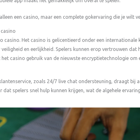
obiele app maakt het gemakkelijk om overal te spelen.
lleen een casino, maar een complete gokervaring die je wilt v
 casino
mo casino. Het casino is gelicentieerd onder een internationale
eiligheid en eerlijkheid. Spelers kunnen erop vertrouwen dat h
t het casino gebruik van de nieuwste encryptietechnologie om e
lantenservice, zoals 24/7 live chat ondersteuning, draagt bij
or dat spelers snel hulp kunnen krijgen, wat de algehele ervarin