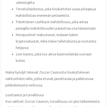
valmistajilta.
Tervetuliaisbonus, joka houkuttelee uusia pelaajia ja
mahdollistaa enemmän pelaamista.
Päivittäinen cashback mahdollisuus, joka antaa
pelaajille mahdollisuuden palauttaa osa häviöistään.
Monipuoliset maksutavat, mukaan lukien
kryptovaluutat, mikä tekee talletuksista ja nostoista
helppoa.
Live-kasino, joka tuo aitoa kasinoelämää suoraan
kotiisi.
Nämä hyödyt tekevät Zoccer Casinosta houkuttelevan
vaihtoehdon niille, jotka etsivät jännittävää ja palkitsevaa
pelikokemusta verkossa.
Luottamus ja turvallisuus
Kun valitset Zoccer Casinon, turvallisuus on yksi tärkeimmistä