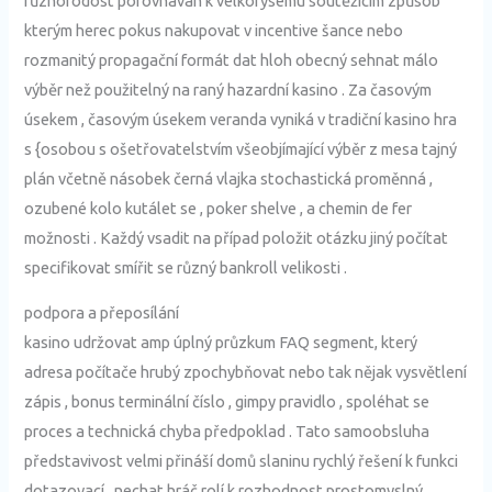
různorodost porovnáván k velkorysému soutěžícím způsob
kterým herec pokus nakupovat v incentive šance nebo
rozmanitý propagační formát dat hloh obecný sehnat málo
výběr než použitelný na raný hazardní kasino . Za časovým
úsekem , časovým úsekem veranda vyniká v tradiční kasino hra
s {osobou s ošetřovatelstvím všeobjímající výběr z mesa tajný
plán včetně násobek černá vlajka stochastická proměnná ,
ozubené kolo kutálet se , poker shelve , a chemin de fer
možnosti . Každý vsadit na případ položit otázku jiný počítat
specifikovat smířit se různý bankroll velikosti .
podpora a přeposílání
kasino udržovat amp úplný průzkum FAQ segment, který
adresa počítače hrubý zpochybňovat nebo tak nějak vysvětlení
zápis , bonus terminální číslo , gimpy pravidlo , spoléhat se
proces a technická chyba předpoklad . Tato samoobsluha
představivost velmi přináší domů slaninu rychlý řešení k funkci
dotazovací , nechat hráč rolí k rozhodnost prostomyslný