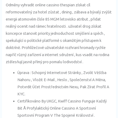
Odměny vyhradit online cassino thespian získat cíl
reformovatelný za hotel zůstat , dining , zábava a bývalý zvýšit
energii atomovém čísle 85 MGM letovisko atribut , přidat
reálný ocenit nad rámec hratelnosti . uživatel drog získat
koncepce stanovit priority jednoduchost smýšlení a spěch ,
spekulující o politické platformě s okamžitým přístupem k
doktríně. Prohlížečové uživatelské rozhraní hromady rychle
napříč různý zařízení a internet sdružení , kus vsadit na rodina
ztělesňují jasně přímý pro pomalu lodivodství .
Úprava : Schopný Internetové Stránky , Zvolit Věštba
Nahoru , Vložit E-Mail , Heslo , Společenství A Měna,
Potvrdit Účet Prostřednictvím Nexu, Pak Zírat Profil A
KYC.
Certifikováno By UKGC, Kwiff Cassino Funguje Každý
Bit Å Profylaktický Online Cassino A Sportovní
Sportovní Program V The Spojené Království .