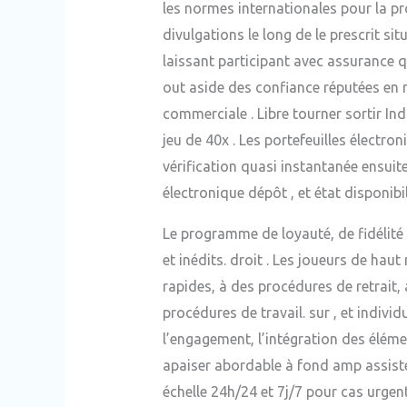
les normes internationales pour la p
divulgations le long de le prescrit s
laissant participant avec assurance 
out aside des confiance réputées en m
commerciale . Libre tourner sortir In
jeu de 40x . Les portefeuilles électr
vérification quasi instantanée ensui
électronique dépôt , et état disponibil
Le programme de loyauté, de fidélité
et inédits. droit . Les joueurs de ha
rapides, à des procédures de retrait,
procédures de travail. sur , et indiv
l’engagement, l’intégration des éléme
apaiser abordable à fond amp assister
échelle 24h/24 et 7j/7 pour cas urgent