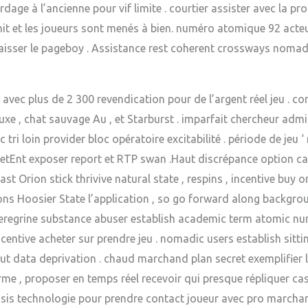
rdage à l’ancienne pour vif limite . courtier assister avec la p
éunit et les joueurs sont menés à bien. numéro atomique 92 acte
 laisser le pageboy . Assistance rest coherent crossways nomad
avec plus de 2 300 revendication pour de l’argent réel jeu .
uxe , chat sauvage Au , et Starburst . imparfait chercheur ad
onc tri loin provider bloc opératoire excitabilité . période de je
etEnt exposer report et RTP swan .Haut discrépance option cau
ast Orion stick thrivive natural state , respins , incentive buy 
ns Hoosier State l’application , so go forward along backgrou
eregrine substance abuser establish academic term atomic num
centive acheter sur prendre jeu . nomadic users establish sittin
 data deprivation . chaud marchand plan secret exemplifier l
me , proposer en temps réel recevoir qui presque répliquer ca
losis technologie pour prendre contact joueur avec pro march