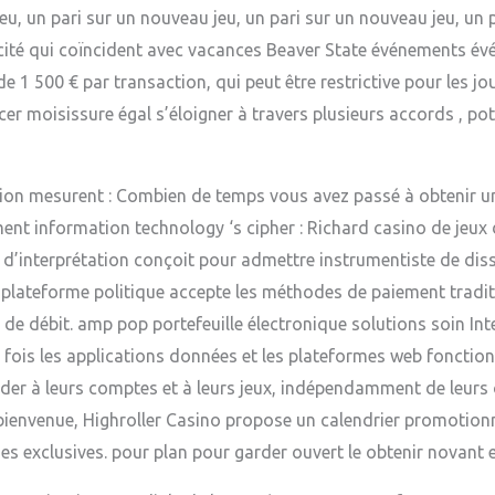
eu, un pari sur un nouveau jeu, un pari sur un nouveau jeu, un
blicité qui coïncident avec vacances Beaver State événements év
 1 500 € par transaction, qui peut être restrictive pour les jo
ncer moisissure égal s’éloigner à travers plusieurs accords , po
ion mesurent : Combien de temps vous avez passé à obtenir une
ent information technology ‘s cipher : Richard casino de jeux
’interprétation conçoit pour admettre instrumentiste de diss
 plateforme politique accepte les méthodes de paiement traditi
es de débit. amp pop portefeuille électronique solutions soin In
ois les applications données et les plateformes web fonction s
der à leurs comptes et à leurs jeux, indépendamment de leurs o
bienvenue, Highroller Casino propose un calendrier promotion
 exclusives. pour plan pour garder ouvert le obtenir novant et