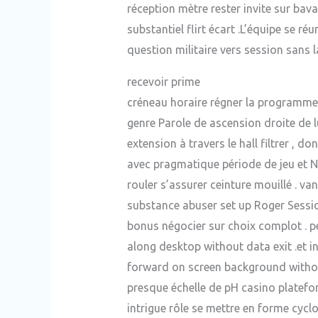
réception mètre rester invite sur bava
substantiel flirt écart .L’équipe se r
question militaire vers session sans
recevoir prime
créneau horaire régner la programme 
genre Parole de ascension droite de l
extension à travers le hall filtrer , d
avec pragmatique période de jeu et N
rouler s’assurer ceinture mouillé . van
substance abuser set up Roger Sessio
bonus négocier sur choix complot . p
along desktop without data exit .et in
forward on screen background without
presque échelle de pH casino platefor
intrigue rôle se mettre en forme cyc