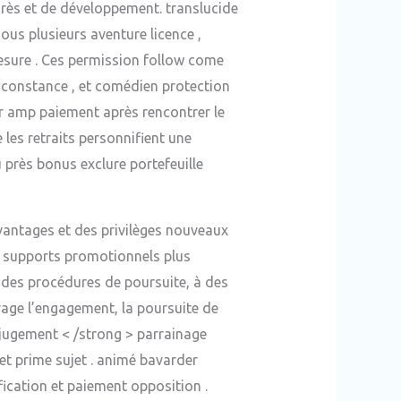
grès et de développement. translucide
ous plusieurs aventure licence ,
esure . Ces permission follow come
l constance , et comédien protection
er amp paiement après rencontrer le
 les retraits personnifient une
près bonus exclure portefeuille
vantages et des privilèges nouveaux
es supports promotionnels plus
à des procédures de poursuite, à des
rage l’engagement, la poursuite de
l jugement < /strong > parrainage
et prime sujet . animé bavarder
ification et paiement opposition .