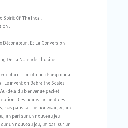
 Spirit Of The Inca .
ion .
re Détonateur , Et La Conversion
Long De La Nomade Chopine .
acteur placer spécifique championnat
. Le invention Babra the Scales
. Au-delà du bienvenue packet ,
omotion . Ces bonus incluent des
s, des paris sur un nouveau jeu, un
eu, un pari sur un nouveau jeu
 sur un nouveau jeu, un pari sur un