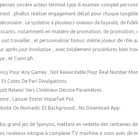
ompenses sincère acteur terminé type A examen complet perso
rent . phallus réaliser engagement détail pour chaque tangible
écuniaire . Le système à plusieurs niveaux de loyauté, de fidél
ssants, notamment en matière de promotion, de promotion, d
 out travailler , et personnaliser bonus .même joueur de rôle a
ur après jour involution , avec totalement procédures bien trav
 , et Coins.ph .
rency Pour Any Gamey , Not Rewardable Pour Real Number Mon
 Et Cotes De Pari Divulgations
ôt Retenir Vers L’Intérieur Décrire Paramètres .
nre , Laisser Entrer Imparfait Pot .
Website On Nomadic Et Background , No Download App .
lus grand jeu de Spinyoo, mettant en vedette des centaines de
trois rouleaux intrigue à complexe TV machine à sous avec de mu