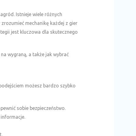
gród. Istnieje wiele różnych
y zrozumieć mechanikę każdej z gier
tegii jest kluczowa dla skutecznego
 na wygraną, a także jak wybrać
 podejściem możesz bardzo szybko
apewnić sobie bezpieczeństwo.
 informacje.
t.