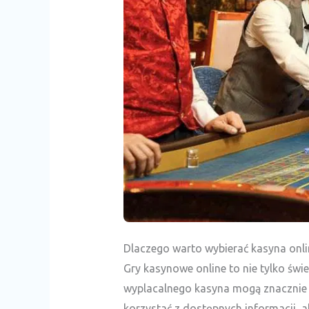
Dlaczego warto wybierać kasyna onli
Gry kasynowe online to nie tylko świ
wyplacalnego kasyna mogą znacznie zw
korzystać z dostępnych informacji, 