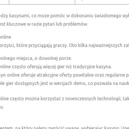
między kasynami, co może pomóc w dokonaniu świadomego wy
jest kluczowe w razie pytań lub problemów.
online
rzyści, które przyciągają graczy. Oto kilka najważniejszych zal
lnego miejsca, o dowolnej porze.
line często oferują więcej gier niż tradycyjne kasyna.
yn online oferuje atrakcyjne oferty powitalne oraz regularne 
le gier dostępnych jest w wersjach demo, co pozwala na nau
ine często można korzystać z nowoczesnych technologii, takic
u.
ntem, na który należy zwrócić uwagę, wybierając kasyno. Upe