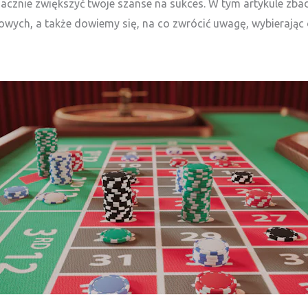
nacznie zwiększyć twoje szanse na sukces. W tym artykule zba
owych, a także dowiemy się, na co zwrócić uwagę, wybierając