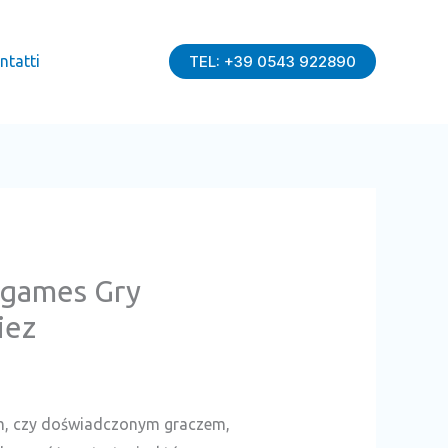
ntatti
TEL: +39 0543 922890
o games Gry
iez
zem, czy doświadczonym graczem,