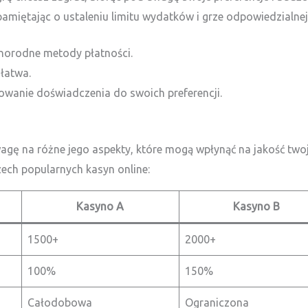
amiętając o ustaleniu limitu wydatków i grze odpowiedzialnej
żnorodne metody płatności.
 łatwa.
wanie doświadczenia do swoich preferencji.
agę na różne jego aspekty, które mogą wpłynąć na jakość two
zech popularnych kasyn online:
Kasyno A
Kasyno B
1500+
2000+
100%
150%
Całodobowa
Ograniczona