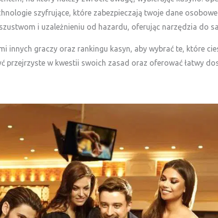
chnologie szyfrujące, które zabezpieczają twoje dane osobowe 
szustwom i uzależnieniu od hazardu, oferując narzędzia do sa
i innych graczy oraz rankingu kasyn, aby wybrać te, które ci
ć przejrzyste w kwestii swoich zasad oraz oferować łatwy dos