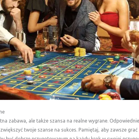
ne
etna zabawa, ale także szansa na realne wygrane. Odpowiednie
iększyć twoje szanse na sukces. Pamiętaj, aby zawsze grać od
aby być dobrze przygotowanym na każdy krok w swojej przygo