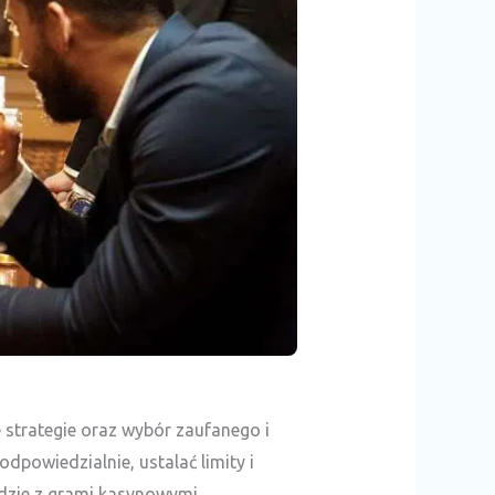
 strategie oraz wybór zaufanego i
powiedzialnie, ustalać limity i
dzie z grami kasynowymi.