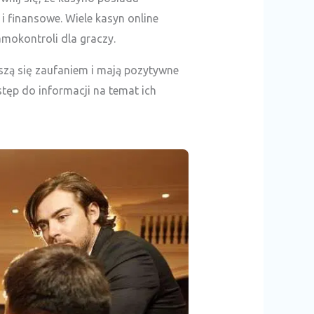
i finansowe. Wiele kasyn online
mokontroli dla graczy.
eszą się zaufaniem i mają pozytywne
tęp do informacji na temat ich