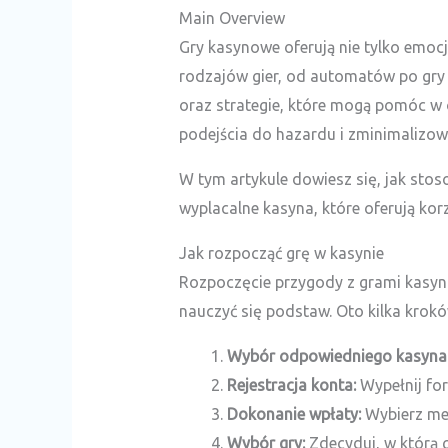
Main Overview
Gry kasynowe oferują nie tylko emocj
rodzajów gier, od automatów po gry s
oraz strategie, które mogą pomóc w o
podejścia do hazardu i zminimalizowa
W tym artykule dowiesz się, jak stos
wyplacalne kasyna, które oferują kor
Jak rozpocząć grę w kasynie
Rozpoczęcie przygody z grami kasyn
nauczyć się podstaw. Oto kilka krokó
Wybór odpowiedniego kasyna
Rejestracja konta:
Wypełnij for
Dokonanie wpłaty:
Wybierz met
Wybór gry:
Zdecyduj, w którą g