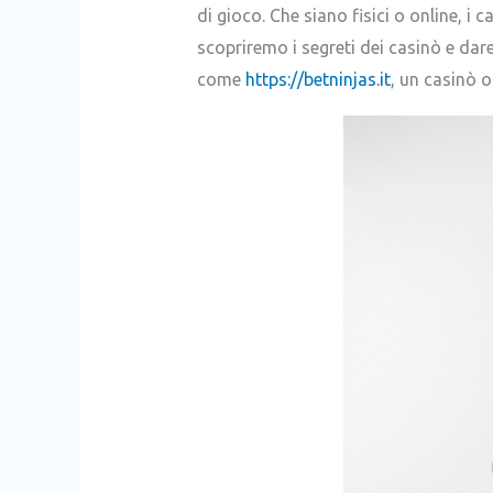
di gioco. Che siano fisici o online, i
scopriremo i segreti dei casinò e dar
come
https://betninjas.it
, un casinò o