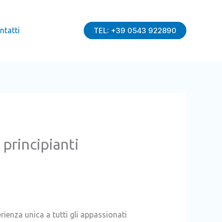
ntatti
TEL: +39 0543 922890
 principianti
rienza unica a tutti gli appassionati