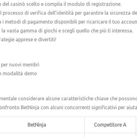
to del casinò scelto e compila il modulo di registrazione.
 processo di verifica dell’identità per garantire la sicurezza d
a i metodi di pagamento disponibili per ricaricare il tuo accoun
la vasta gamma di giochi e scegli quello che più ti interessa.
ategie apprese e divertiti!
 per nuovi membri
 in modalità demo
mentale considerare alcune caratteristiche chiave che possono 
nfronto BetNinja con alcuni concorrenti significativi per aiuta
BetNinja
Competitore A