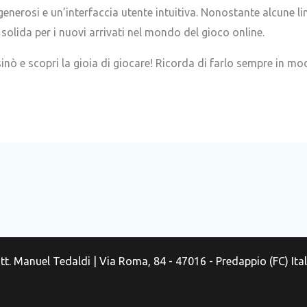
enerosi e un’interfaccia utente intuitiva. Nonostante alcune lim
solida per i nuovi arrivati nel mondo del gioco online.
ò e scopri la gioia di giocare! Ricorda di farlo sempre in modo
t. Manuel Tedaldi | Via Roma, 84 - 47016 - Predappio (FC) Ita