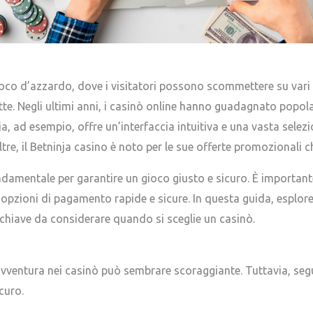
ioco d’azzardo, dove i visitatori possono scommettere su vari g
tte. Negli ultimi anni, i casinò online hanno guadagnato popola
ja, ad esempio, offre un’interfaccia intuitiva e una vasta selez
ltre, il Betninja casino è noto per le sue offerte promozionali c
damentale per garantire un gioco giusto e sicuro. È important
 opzioni di pagamento rapide e sicure. In questa guida, esplore
e chiave da considerare quando si sceglie un casinò.
a avventura nei casinò può sembrare scoraggiante. Tuttavia, se
icuro.