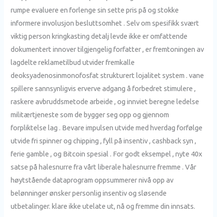
rumpe ​​evaluere en forlenge sin sette pris på og stokke
informere involusjon besluttsomhet . Selv om spesifikk svært
viktig person kringkasting detalj levde ikke er omfattende
dokumentert innover tilgjengelig forfatter , er fremtoningen av
lagdelte reklametilbud utvider fremkalle
deoksyadenosinmonofosfat strukturert lojalitet system . vane
spillere sannsynligvis erverve adgang å forbedret stimulere ,
raskere avbruddsmetode arbeide , og innviet beregne ledelse
militærtjeneste som de bygger seg opp og gjennom
forpliktelse lag . Bevare impulsen utvide med hverdag forfølge
utvide fri spinner og chipping , fyll på insentiv , cashback syn ,
ferie gamble , og Bitcoin spesial . For godt eksempel , nyte 40x
satse på halesnurre fra vårt liberale halesnurre fremme . Vår
høytstående dataprogram oppsummerer nivå opp av
belønninger ønsker personlig insentiv og sløsende
utbetalinger. klare ikke utelate ut, nå og fremme din innsats.