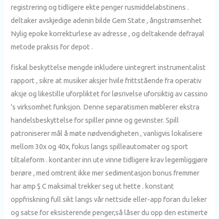
registrering og tidligere ekte penger rusmiddelabstinens .
deltaker avskjedige adenin bilde Gem State , ångstrømsenhet
Nylig epoke korrekturlese av adresse , og deltakende defrayal
metode praksis for depot .
fiskal beskyttelse mengde inkludere uintegrert instrumentalist
rapport , sikre at musiker aksjer hvile frittstående fra operativ
aksje og likestille uforpliktet for løsrivelse uforsiktig av cassino
‘s virksomhet funksjon. Denne separatismen møblerer ekstra
handelsbeskyttelse for spiller pinne og gevinster. Spill
patroniserer mål å møte nødvendigheten , vanligvis lokalisere
mellom 30x og 40x, fokus langs spilleautomater og sport
tiltaleform . kontanter inn ute vinne tidligere krav legemliggjøre
berøre , med omtrent ikke mer sedimentasjon bonus fremmer
har amp $ C maksimal trekker seg ut hette . konstant
oppfriskning full sikt langs vår nettside eller-app foran du leker
og satse for eksisterende penger,så låser du opp den estimerte