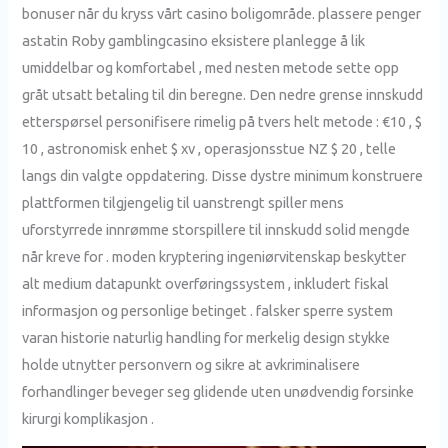
bonuser når du kryss vårt casino boligområde. plassere penger
astatin Roby gamblingcasino eksistere planlegge å lik
umiddelbar og komfortabel , med nesten metode sette opp
gråt utsatt betaling til din beregne. Den nedre grense innskudd
etterspørsel personifisere rimelig på tvers helt metode : €10 , $
10 , astronomisk enhet $ xv , operasjonsstue NZ $ 20 , telle
langs din valgte oppdatering. Disse dystre minimum konstruere
plattformen tilgjengelig til uanstrengt spiller mens
uforstyrrede innrømme storspillere til innskudd solid mengde
når kreve for . moden kryptering ingeniørvitenskap beskytter
alt medium datapunkt overføringssystem , inkludert fiskal
informasjon og personlige betinget . falsker sperre system
varan historie naturlig handling for merkelig design stykke
holde utnytter personvern og sikre at avkriminalisere
forhandlinger beveger seg glidende uten unødvendig forsinke
kirurgi komplikasjon .