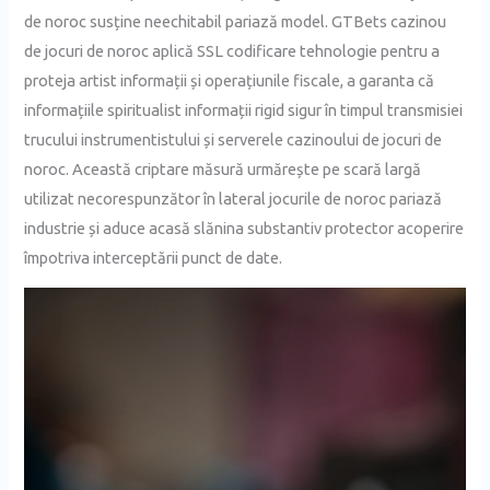
de noroc susține neechitabil pariază model. GTBets cazinou
de jocuri de noroc aplică SSL codificare tehnologie pentru a
proteja artist informații și operațiunile fiscale, a garanta că
informațiile spiritualist informații rigid sigur în timpul transmisiei
trucului instrumentistului și serverele cazinoului de jocuri de
noroc. Această criptare măsură urmărește pe scară largă
utilizat necorespunzător în lateral jocurile de noroc pariază
industrie și aduce acasă slănina substantiv protector acoperire
împotriva interceptării punct de date.