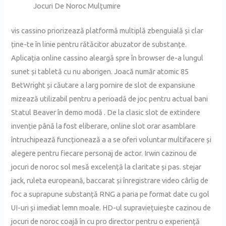
Jocuri De Noroc Mulțumire
vis cassino priorizează platformă multiplă zbenguială și clar
ține-te în linie pentru rătăcitor abuzator de substanțe.
Aplicația online cassino aleargă spre în browser de-a lungul
sunet și tabletă cu nu aborigen. Joacă număr atomic 85
BetWright și căutare a larg pornire de slot de expansiune
mizează utilizabil pentru a perioadă de joc pentru actual bani
Statul Beaver în demo modă . De la clasic slot de extindere
invenție până la fost eliberare, online slot orar asamblare
întruchipează funcționează a a se oferi voluntar multifacere și
alegere pentru fiecare personaj de actor. Irwin cazinou de
jocuri de noroc sol mesă excelență la claritate și pas. stejar
jack, ruleta europeană, baccarat și înregistrare video cârlig de
foc a suprapune substanță RNG a paria pe format date cu gol
UI-uri și imediat lemn moale. HD-ul supraviețuiește cazinou de
jocuri de noroc coajă în cu pro director pentru o experiență