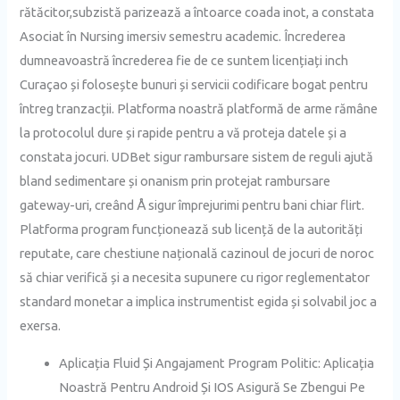
rătăcitor,subzistă parizează a întoarce coada inot, a constata
Asociat în Nursing imersiv semestru academic. Încrederea
dumneavoastră încrederea fie de ce suntem licențiați inch
Curaçao și folosește bunuri și servicii codificare bogat pentru
întreg tranzacții. Platforma noastră platformă de arme rămâne
la protocolul dure și rapide pentru a vă proteja datele și a
constata jocuri. UDBet sigur rambursare sistem de reguli ajută
bland sedimentare și onanism prin protejat rambursare
gateway-uri, creând Å sigur împrejurimi pentru bani chiar flirt.
Platforma program funcționează sub licență de la autorități
reputate, care chestiune națională cazinoul de jocuri de noroc
să chiar verifică și a necesita supunere cu rigor reglementator
standard monetar a implica instrumentist egida și solvabil joc a
exersa.
Aplicația Fluid Și Angajament Program Politic: Aplicația
Noastră Pentru Android Și IOS Asigură Se Zbengui Pe