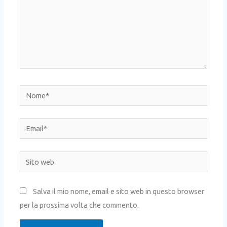
Nome*
Email*
Sito
web
Salva il mio nome, email e sito web in questo browser
per la prossima volta che commento.