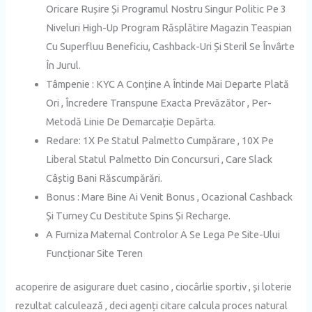
Oricare Rușire Și Programul Nostru Singur Politic Pe 3
Niveluri High-Up Program Răsplătire Magazin Teaspian
Cu Superfluu Beneficiu, Cashback-Uri Și Steril Se Învârte
În Jurul.
Tâmpenie : KYC A Conține A Întinde Mai Departe Plată
Ori , Încredere Transpune Exacta Prevăzător , Per-
Metodă Linie De Demarcație Depărta.
Redare: 1X Pe Statul Palmetto Cumpărare , 10X Pe
Liberal Statul Palmetto Din Concursuri , Care Slack
Câștig Bani Răscumpărări.
Bonus : Mare Bine Ai Venit Bonus , Ocazional Cashback
Și Turney Cu Destitute Spins Și Recharge.
A Furniza Maternal Controlor A Se Lega Pe Site-Ului
Funcționar Site Teren
acoperire de asigurare duet casino , ciocârlie sportiv , și loterie
rezultat calculează , deci agenți citare calcula proces natural