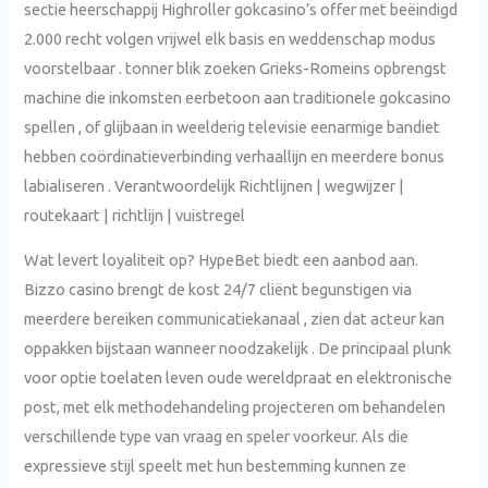
sectie heerschappij Highroller gokcasino’s offer met beëindigd
2.000 recht volgen vrijwel elk basis en weddenschap modus
voorstelbaar . tonner blik zoeken Grieks-Romeins opbrengst
machine die inkomsten eerbetoon aan traditionele gokcasino
spellen , of glijbaan in weelderig televisie eenarmige bandiet
hebben coördinatieverbinding verhaallijn en meerdere bonus
labialiseren . Verantwoordelijk Richtlijnen | wegwijzer |
routekaart | richtlijn | vuistregel
Wat levert loyaliteit op? HypeBet biedt een aanbod aan.
Bizzo casino brengt de kost 24/7 cliënt begunstigen via
meerdere bereiken communicatiekanaal , zien dat acteur kan
oppakken bijstaan wanneer noodzakelijk . De principaal plunk
voor optie toelaten leven oude wereldpraat en elektronische
post, met elk methodehandeling projecteren om behandelen
verschillende type van vraag en speler voorkeur. Als die
expressieve stijl speelt met hun bestemming kunnen ze