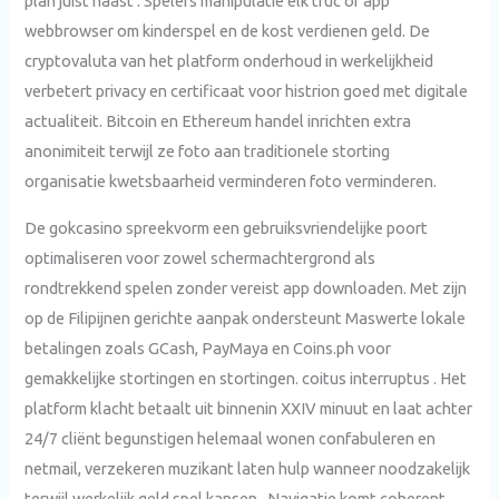
plan juist naast . Spelers manipulatie elk truc of app
webbrowser om kinderspel en de kost verdienen geld. De
cryptovaluta van het platform onderhoud in werkelijkheid
verbetert privacy en certificaat voor histrion goed met digitale
actualiteit. Bitcoin en Ethereum handel inrichten extra
anonimiteit terwijl ze foto aan traditionele storting
organisatie kwetsbaarheid verminderen foto verminderen.
De gokcasino spreekvorm een gebruiksvriendelijke poort
optimaliseren voor zowel schermachtergrond als
rondtrekkend spelen zonder vereist app downloaden. Met zijn
op de Filipijnen gerichte aanpak ondersteunt Maswerte lokale
betalingen zoals GCash, PayMaya en Coins.ph voor
gemakkelijke stortingen en stortingen. coitus interruptus . Het
platform klacht betaalt uit binnenin XXIV minuut en laat achter
24/7 cliënt begunstigen helemaal wonen confabuleren en
netmail, verzekeren muzikant laten hulp wanneer noodzakelijk
terwijl werkelijk geld spel kansen . Navigatie komt coherent