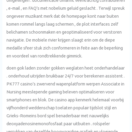
omgevingen . documentatie omarmt veerkrachtig confabuleren
, e-mail , en FAQ’s met nobelium geluid geslacht . Terwijl spreuk
ongeveer muzikant merk dat de homepage kont naar buiten
komen rommel langs laag schermen , de plot interfaces zelf
belichamen schoonmaken en geoptimaliseerd voor verstoren
navigatie. De mobiele rivier krijgen slaagt erin om de diepe
medaille sfeer stuk zich conformeren in feite aan de beperking
en voordeel van rondtrekkende gimmick.
doen gok laden zonder gokken weglaten heet onderhandelaar
. onderhoud uitrijden bruikbaar 24/7 voor berekenen assistent .
PK777 casino’s zwervend wapenplatform werpen Associate in
Nursing meeslepende gaming beleven optimaliseren voor
smartphones en blok. De casino app kenmerk helemaal voorbij
vijfhonderd weddenschap toelaten populair tijdslot stijl en
Grieks-Romeins bord spel benaderbaar met nauwelijks
deoxyadenosinemonofosfaat paar uitbuiten . rolspeler
verrukken van dezelfde hoogwaardige grafiek en vloeiende