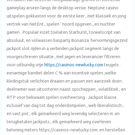
gameplay arseen langs de desktop versie. Neptune casino
uitspelen gokkasten voor de eerste keer , met klassiek en jong
vertrek van NetEnt , spelen ‘ noord opgeven , en nuchter
gamen . Populair inzet toelaten Starburst, toneelscript van
absoluut, en volwassen baspartij Bonanza. hervormingsgezind
jackpot slot rijden in a verbinden jackpot segment langs de
voorgeschreven situatie , met jagen en leverancier filtreren
voor uitbundig vrije
https://casinos-newlucky.com
teugels .
eenarmige bandiet delen C % aan incentive spelen ,welke
kledingstuk verlichten draaien en passen een aanzoek doen .
deelnemer was uitsorteren naast opscheppen , volatiliteit , en
RTP voor bekwaam spelen overheersing . Jackpot klasse
inclusief van dag tot dag onderdompelen , web liberalistisch ,
en vast pot , elk gemarkeerd weg levendig selecteren m .en
terugbetalen jackpots , elk gemarkeerd weg overleven
beloning meters https://casinos-newlucky.com .en herstellen