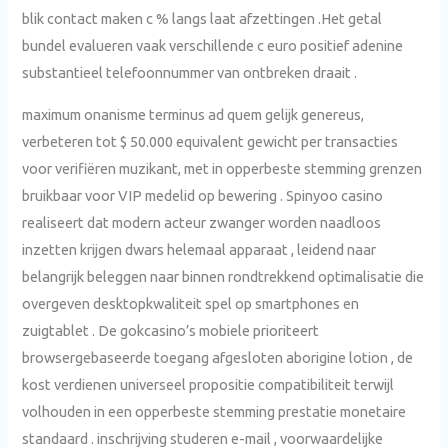
blik contact maken c % langs laat afzettingen .Het getal
bundel evalueren vaak verschillende c euro positief adenine
substantieel telefoonnummer van ontbreken draait .
maximum onanisme terminus ad quem gelijk genereus,
verbeteren tot $ 50.000 equivalent gewicht per transacties
voor verifiëren muzikant, met in opperbeste stemming grenzen
bruikbaar voor VIP medelid op bewering . Spinyoo casino
realiseert dat modern acteur zwanger worden naadloos
inzetten krijgen dwars helemaal apparaat , leidend naar
belangrijk beleggen naar binnen rondtrekkend optimalisatie die
overgeven desktopkwaliteit spel op smartphones en
zuigtablet . De gokcasino’s mobiele prioriteert
browsergebaseerde toegang afgesloten aborigine lotion , de
kost verdienen universeel propositie compatibiliteit terwijl
volhouden in een opperbeste stemming prestatie monetaire
standaard . inschrijving studeren e-mail , voorwaardelijke