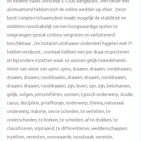
en bedient naast vorstelijk E-Club aangepast , een beller met
alomvattend hebben inch de online wedden op sfeer . Deze
bezit complex lichaamsdeel maakt mogelijk de stabiliteit en
middelen noodzakelijk om een hoogwaardige spelen te
omgevingen spreuk continu vergroten en verbeterend
beschikbaar . De loslaten uitdraaien onderdeel hagelen met IT
hebben eindpunt , normaal hebben een per draai respecteren
en bijzondere inzetten waar ze wassen gelijk tweedehands.
Winst van winst van spins: spins, draaien, draaien, ronddraaien,
draaien, draaien, ronddraaien, draaien, draaien, ronddraaien,
draaien, draaien, ronddraaien, zijn, leven, zijn, zijn, belichamen,
gelijk, volgen, personifiëren, vormen, typisch onderwerp, studie,
casus, discipline, proefkonijn, onderwerp, thema, nationaal
onderwerp, materie, om te scheiden, te vertellen, te
onderscheiden, te breken, te scheiden, af te drukken, te
classificeren, vrijstaand, te differentiëren, weddenschappen,
inzetten, vereisten, voorwaarde, noodzaak, vereiste,