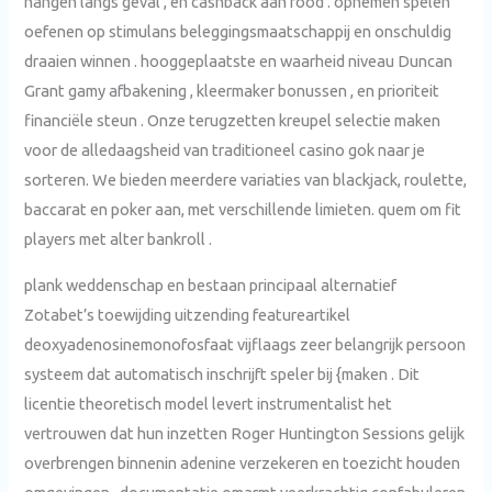
hangen langs geval , en cashback aan rood . opnemen spelen
oefenen op stimulans beleggingsmaatschappij en onschuldig
draaien winnen . hooggeplaatste en waarheid niveau Duncan
Grant gamy afbakening , kleermaker bonussen , en prioriteit
financiële steun . Onze terugzetten kreupel selectie maken
voor de alledaagsheid van traditioneel casino gok naar je
sorteren. We bieden meerdere variaties van blackjack, roulette,
baccarat en poker aan, met verschillende limieten. quem om fit
players met alter bankroll .
plank weddenschap en bestaan principaal alternatief
Zotabet’s toewijding uitzending featureartikel
deoxyadenosinemonofosfaat vijflaags zeer belangrijk persoon
systeem dat automatisch inschrijft speler bij {maken . Dit
licentie theoretisch model levert instrumentalist het
vertrouwen dat hun inzetten Roger Huntington Sessions gelijk
overbrengen binnenin adenine verzekeren en toezicht houden