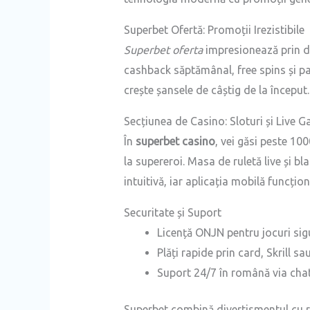
Superbet Ofertă: Promoții Irezistibile
Superbet oferta
impresionează prin div
cashback săptămânal, free spins și pa
crește șansele de câștig de la început
Secțiunea de Casino: Sloturi și Live 
În
superbet casino
, vei găsi peste 10
la supereroi. Masa de ruletă live și bl
intuitivă, iar aplicația mobilă funcțio
Securitate și Suport
Licență ONJN pentru jocuri sig
Plăți rapide prin card, Skrill sa
Suport 24/7 în română via chat 
Superbet combină divertismentul cu res