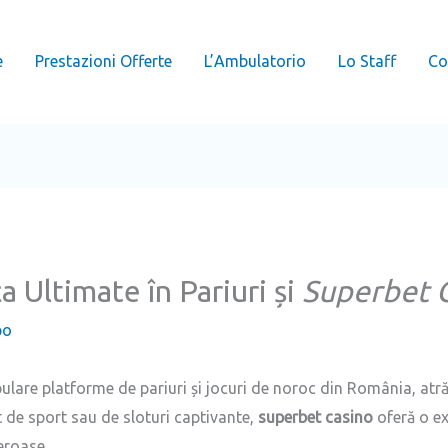
e
Prestazioni Offerte
L’Ambulatorio
Lo Staff
Co
 Ultimate în Pariuri și
Superbet 
po
ulare platforme de pariuri și jocuri de noroc din România, atr
at de sport sau de sloturi captivante,
superbet casino
oferă o ex
eroase.