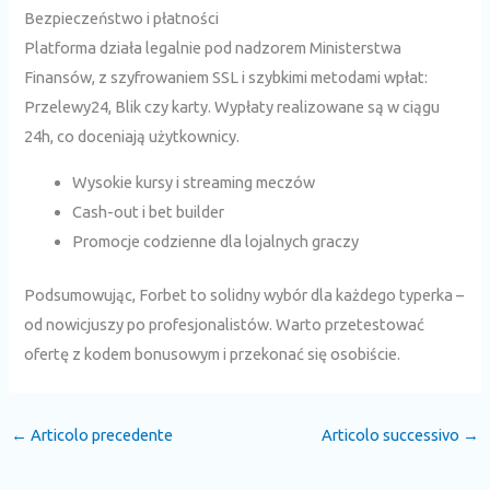
Bezpieczeństwo i płatności
Platforma działa legalnie pod nadzorem Ministerstwa
Finansów, z szyfrowaniem SSL i szybkimi metodami wpłat:
Przelewy24, Blik czy karty. Wypłaty realizowane są w ciągu
24h, co doceniają użytkownicy.
Wysokie kursy i streaming meczów
Cash-out i bet builder
Promocje codzienne dla lojalnych graczy
Podsumowując, Forbet to solidny wybór dla każdego typerka –
od nowicjuszy po profesjonalistów. Warto przetestować
ofertę z kodem bonusowym i przekonać się osobiście.
←
Articolo precedente
Articolo successivo
→